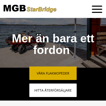
Skip
to
content
Mer än bara ett
fordon
VÅRA FLAKMOPEDER
HITTA ÅTERFÖRSÄLJARE